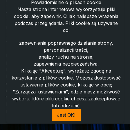
Powiadomienie o plikach cookie
Tradycyjnego "Dixie Club". Zespół powstał w roku
Nasza strona internetowa wykorzystuje pliki
2015 z inicjatywy Macieja Kramera. Młodosć,
cookie, aby zapewnić Ci jak najlepsze wrażenia
zaangażowanie oraz energiczny swingowy repertuar
podczas przeglądania. Pliki cookie są używane
to charakter naszej grupy. Nasza muzyka czerpie ze
do:
znanych standardów jazzowych, które prezentujemy
w nowej interpretacji młodych aranżerów.
zapewnienia poprawnego działania strony,
personalizacji treści,
Happy Jazz Band bierze udział w znaczących
analizy ruchu na stronie,
projektach muzycznych na scenie jazzowego
zapewnienia bezpieczeństwa.
Poznania. Bierze udział w projektach Estrady
Klikając "Akceptuję", wyrażasz zgodę na
Poznańskiej "Swingująca Starówka" oraz w
korzystanie z plików cookie. Możesz dostosować
cyklicznej imprezie "Poznań Old Jazz Festival". Na
ustawienia plików cookie, klikając w opcję
stałe współpracujemy z profesionalnymi grupami
"Zarządzaj ustawieniami", gdzie masz możliwość
tanecznymi. Wspieramy regionalne ośrodki rozwoju
wyboru, które pliki cookie chcesz zaakceptować
kultury. propagując muzykę jazzową i swongową w
lub odrzucić.
młodym, świeżym brzmieniu.
Jest OK!