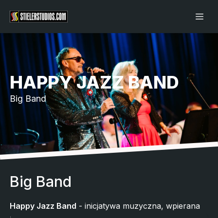
HAPPY JAZZ BAND
Big Band
Big Band
Happy Jazz Band
- inicjatywa muzyczna, wpierana
przez Wielkopolskie Stowarzyszenie Jazzu